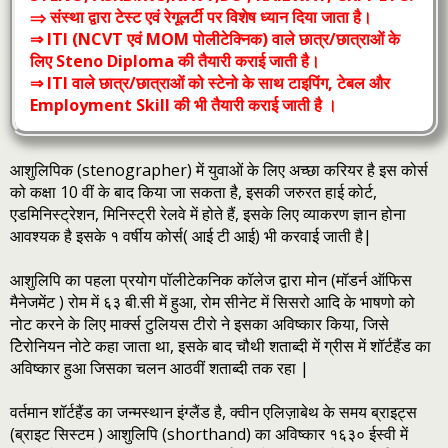
⇒ संस्‍था द्वारा टेस्‍ट एवं रेगूलर्टी पर विशेष ध्‍यान दिया जाता है।
⇒ ITI (NCVT एवं MOM पोलीटेक्निक) वाले छात्र/छात्राओं के
लिए Steno Diploma की तैयारी कराई जाती है।
⇒ ITI वाले छात्र/छात्राओं को स्‍टेनो के साथ टाइपिंग, टेबल और
Employment Skill की भी तैयारी कराई जाती है ।
आशुलिपिक (stenographer) में युवाओं के लिए अच्छा करियर है इस कोर्स
को कक्षा 10 वीं के बाद किया जा सकता है, इसकी जरुरत हाई कोर्ट,
एडमिनिस्ट्रेशन, मिनिस्ट्री रेलवे में होते हैं, इसके लिए व्याकरण ज्ञान होना
आवश्यक है इसके १ वर्षीय कोर्स( आई टी आई) भी करवाई जाती है|
आशुलिपि का पहला प्रयोग पॉलीटेकनिक कॉलेज द्वारा मोन (मॉडर्न ऑफिस
मैनेजमेंट ) रोम में ६३ बी.सी में हुआ, रोम सीनेट में सिसरो आदि के भाषणो को
नोट करने के लिए मार्क्स टुलियस टीरो ने इसका अविष्कार किया, जिसे
टिेरोनियन नोटे कहा जाता था, इसके बाद चौथी शताब्दी में ग्रीस में शॉर्टहैंड का
अविष्कार हुआ जिसका चलन आठवीं शताब्दी तक रहा |
वर्तमान शॉर्टहैंड का जन्मस्थान इंग्लैंड है, क्वीन एलिज़ाबेथ के समय ब्राइट्स
(ब्राइट सिस्टम ) आशुलिपि (shorthand) का अविष्कार १६३० ईस्वी में