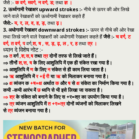
जैसे :-
क वर्ग, मवर्ग, न वर्ग, ड;
तथा
ज्ञ ।
2. ऊर्ध्‍वगामी रेखाक्षर upward strokes :-
नीचे से ऊपर की ओर लिखे
जाने वाले रेखाक्षरों को ऊर्ध्‍वगामी रेखाक्षर कहते हैं
जैसे:-
य, र, ल, व, ह, ड़,
तथा
ढ़।
3. अधोगामी रेखाक्षर downward strokes :-
ऊपर से नीचे की ओर रेखा
तथा लिखे जाने वाले रेखाक्षरों को अधोगामी रेखाक्षर कहते हैं
जैसे :-
च वर्ग, ट
वर्ग, त वर्ग, प
वर्ग,
श, ष , स, ड़, ढ़, ल , र, ह
तथा
त्र
।
ध्‍यान दे विशेष नोट :-
⇒
त
वर्ग
,श,स,ष
तथा
त्र
दोनों तरफ से लिखे जाते हैं।
⇒ तीनों
श,स, ष
के लिए आशुलिपि में एक ही संकेत रखा गया है।
⇒ आशुलिपि में
ण
के लिए
न
संकेत से ही काम लिया जाता है।
⇒
ऋ
आशुलिपि‍ में
र +ई री
या
ऋ
को मिलाकर बनाया गया है।
⇒
क्ष
व्‍यंजन क
+ष=क्ष
अर्थात
क
और
ष
से
क्ष
संकेत का निर्माण किया गया है।
कभी -कभी आरंभ में
छ
ध्‍वनि से भी इसे लिखा जा सकता है।
⇒ श्र
के संकेत को बनाने के लिए स +र=श्र का उपयोग किया गया है।
⇒
त्र
व्‍यंजन आशुलिपि में
त +र=त्र
दोनों व्‍यंजनों को मिलाकर लिखने
से
त्र
व्‍यंजन बनाया गया है।