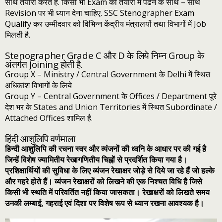
साथ तैयारी करते हैं. किसी भी Exam की तैयारी में पढने के साथ – साथ
Revision पर भी ध्यान देना चाहिए. SSC Stenographer Exam
Qualify कर उम्मीदवार को विभिन्न केंद्रीय मंत्रालयों तथा विभागों में Job
मिलती है.
Stenographer Grade C और D के लिये निम्‍न Group के
अंतर्गत Joining होती है.
Group X – Ministry / Central Government के Delhi में स्थित
अधिकांश विभागों के लिये
Group Y – Central Government के Offices / Department पूरे
देश भर के States and Union Territories में स्थित Subordinate /
Attached Offices शामिल है.
हिंदी आशुलिपि वर्णमाला
हिन्‍दी आशुलिपि की रचना स्‍वर और व्‍यंजनों की ध्‍वनि के आधार पर की गई है
जिन्‍हें विशेष ज्‍यामि‍तीय रेखागणितीय चिह्नों से प्रदर्शित किया गया है।
प्रशिक्षार्थियों की सुविधा के लिए व्‍यंजन रेखाक्षर जोड़े से दिये जा रहे हैं जो हल्‍के
और गहरे होते हैं। व्‍यंजन रेखाक्षरों को लिखने की एक निश्‍चत विधि है जिसे
किसी भी स्‍थति में परिवर्तित नहीं किया जासकता। रेखाक्षरों को लिखते समय
उनकी लम्‍बाई, गहराई एवं दिशा पर विशेष रूप से ध्‍यान रखना आवश्‍यक है।