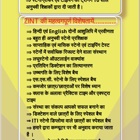
अनुभवी शिक्षकों द्वारा दी जाती है।
ZINT की महत्वगपूर्ण विशेषतायें.............
⇒ हिन्‍दी एवं English दोनों आशुलिपि में प्रवीणता
⇒ बहुत ही अनुभवी स्‍टेनो प्रशिक्षक
⇒ साप्‍ताहिक एवं मासिक स्‍टेनो एवं टाइपिंग टेस्‍ट
⇒ स्‍टेनों में सर्वाधिक रिजल्‍ट देने वाला संस्‍थान
⇒ लघुस्‍टेनो ऑउटलाईन वाक्‍यांश
⇒ प्रतिदिन डिक्‍टेशन का लित्‍यान्‍तरण
⇒ उच्‍चगति के लिए विशेष बैच
⇒ एस.एस.सी. स्‍टेनो के लिए स्‍पेशल बैच
⇒ कमजोर छात्र/छात्राओं पर विशेष ध्‍यान
⇒ क्‍लास के अलावा प्रैक्टिस टाइम और एक्‍स्‍ट्रा
टाइम
⇒ संस्‍था का संकल्‍प आपको सफल बनाने का
⇒ डिक्‍टेशन वाले छात्रों के लिए स्‍पेशल बैच
⇒ ITI स्‍टेनो डिप्‍लोमा वाले छात्रों का स्‍पेशल बैच
⇒ हमारे द्वारा कम्‍प्‍यूटर पर भी अनुवाद कराया जाता
है ।