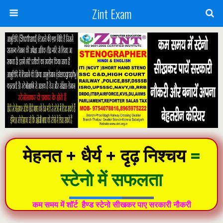
Zint Exam
मेहनत + धैर्य + दृढ़ निश्चय
=
स्टेनो में सफलता
कम समय में शॉर्ट
हैण्‍ड स्‍टेनो सीखकर पाए सरकारी नौकरी