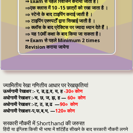
⇒ Exam से पहले रिवीजन कराया जाता है।
⇒एक क्‍लास में 10 -15 छात्रों को रखा जाता है ।
⇒ स्‍टेनो के बाद टाइपिंग कराई जाती है ।
⇒ टाइपिंग एक्‍स्‍पर्टों द्वारा सिखाई जाती है ।
⇒ क्‍लॉस के बाद प्रेक्टिस पर ज्‍यादा ध्‍यान देते हैं ।
⇒ यह 10वीं कक्षा के बाद किया जा सकता है।
⇒ Exam से पहले Minimum 2 times
Revision कराया जायेगा
ज्‍यामि‍तीय रेखा गणितीय आधार पर रेखाकृतियां
ऊर्ध्‍वगामी रेखाक्षर :- र, ड,ढ़,व, य, ह
-30० कोण
अधोगामी रेखाक्षर :-च, छ, ज, झ, ह —
60० कोण
अधोगामी रेखाक्षर :-ट, ठ, ड,ढ —
90० कोण
अधोगामी रेखाक्षर-प,फ,ब,भ, —
120० कोण
सरकारी नौकरी में Shorthand की जरुरत
हिंदी या इंग्लिश किसी भी भाषा में शॉर्टहैंड सीखने के बाद सरकारी नौकरी लगने