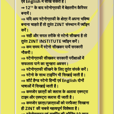
एवं English में सीख सकते हैं।
th
⇒ 12
के बाद स्‍टेनोग्राफी में बेहतरीन कैरियर
बनायें।
⇒ यदि आप स्‍टेनोग्राफी के क्षेत्र में अपना भविष्‍य
बनाना चाहते हैं तो तुरंत ZINT संस्‍थान में ज्‍वॉइन
करें।
⇒ सही और सरल तरीके से स्‍टेनो सीखना है तो
तुरंत ZINT INSTITUTE ज्‍वॉइन करें।
⇒ कम समय में स्‍टेनो सीखकर पायें सरकारी
नौकरी।
⇒ स्‍टेनोग्राफी सीखकर सरकारी परीक्षाओं में
सफलता पाने का सुनहरा अवसर।
⇒ स्‍टेनोग्राफी सीखने के लिए तुरंत संपर्क करें।
⇒ स्‍टेनो के साथ टाइपिंग भी सिखाई जाती है।
⇒ शॉर्ट हैण्‍ड स्‍टेनो हिन्‍दी एवं English दोनों
भाषाओं में सिखाई जाती है।
⇒ कमजोर छात्रों को क्‍लास के अलावा एक्‍स्‍ट्रा
टाइम और एक्‍स्‍ट्रा क्‍लास दी जाती है।
⇒ कमजोर छात्र/छात्राओं को परफैक्‍ट सिखाना
ही ZINT की सबसे महत्‍वपूर्ण विशेषता है।
⇒ स्‍टेनोग्राफर एवं टाइपिंग की ट्रैनिंग 10 साल